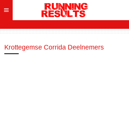
Ga
direct
naar
de
hoofdinhoud
Krottegemse Corrida Deelnemers