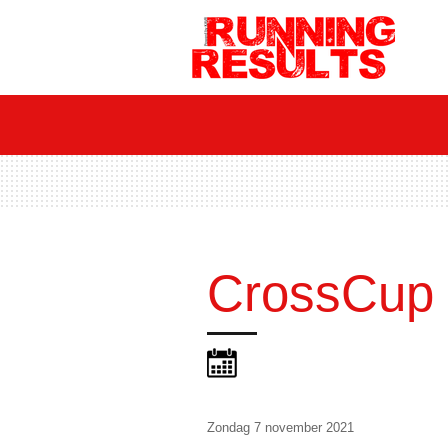
Ga
direct
naar
de
hoofdinhoud
CrossCup
Zondag 7 november 2021