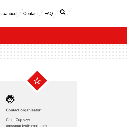
s aanbod
Contact
FAQ
Contact organisator:
CrossCup vzw
crosscup.jvr@gmail.com