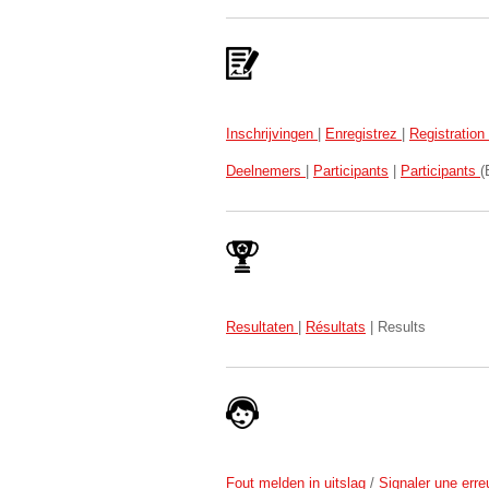
Inschrijvingen
|
Enregistrez
|
Registration
Deelnemers
|
Participants
|
Participants
(
Resultaten
|
Résultats
| Results
Fout melden in uitslag
/
Signaler une erreu