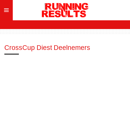
Ga
direct
naar
de
hoofdinhoud
CrossCup Diest Deelnemers