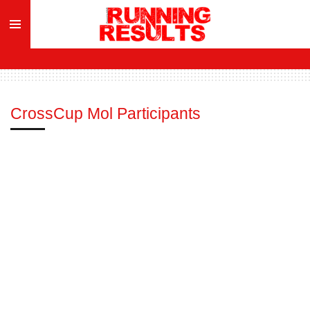
Ga
direct
naar
de
hoofdinhoud
CrossCup Mol Participants