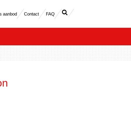
s aanbod
Contact
FAQ
on