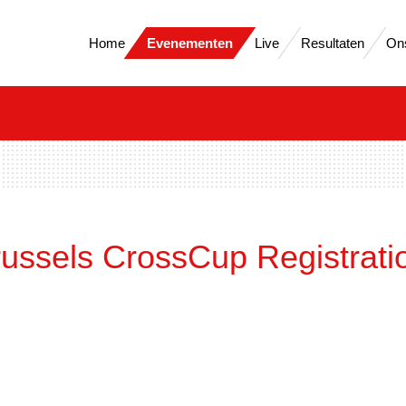
Home
Evenementen
Live
Resultaten
On
ussels CrossCup Registrati