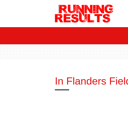
Ga
direct
naar
de
hoofdinhoud
In Flanders Fiel