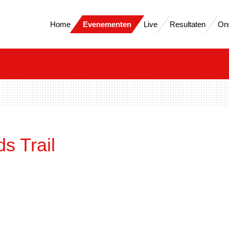
Home
Evenementen
Live
Resultaten
On
ds Trail