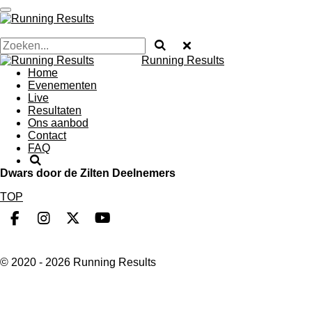
Ga
direct
naar
de
Running Results
hoofdinhoud
Home
Evenementen
Live
Resultaten
Ons aanbod
Contact
FAQ
Dwars door de Zilten Deelnemers
TOP
F
I
X
Y
a
n
o
c
s
u
© 2020 - 2026 Running Results
e
t
T
b
a
u
o
g
b
o
r
e