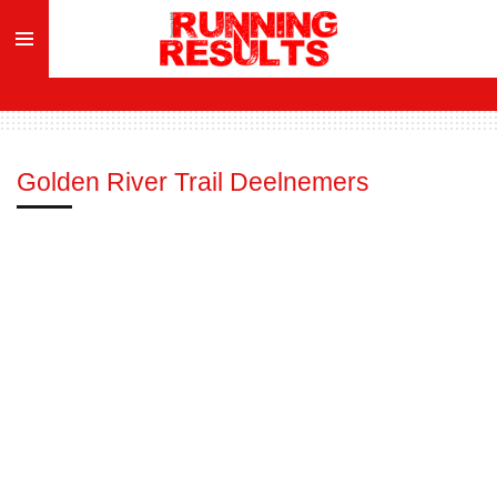
Ga
direct
naar
de
hoofdinhoud
Golden River Trail Deelnemers