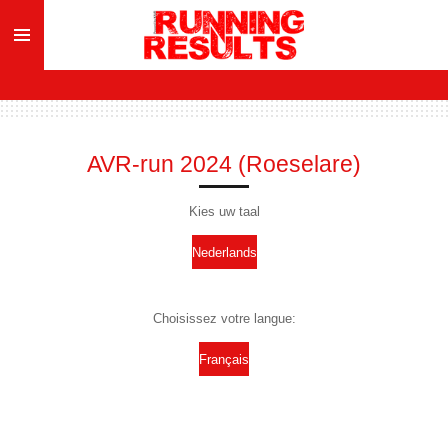
Ga
direct
naar
de
hoofdinhoud
AVR-run 2024 (Roeselare)
Kies uw taal
Nederlands
Choisissez votre langue:
Français