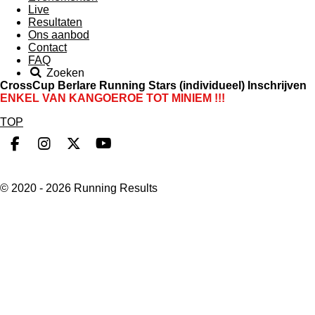
Live
Resultaten
Ons aanbod
Contact
FAQ
Zoeken
CrossCup Berlare Running Stars (individueel) Inschrijven
ENKEL VAN KANGOEROE TOT MINIEM !!!
TOP
F
I
X
Y
a
n
o
c
s
u
© 2020 - 2026 Running Results
e
t
T
b
a
u
o
g
b
o
r
e
k
a
m