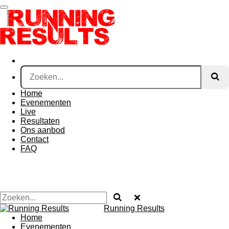
Ga
direct
naar
de
hoofdinhoud
Home
Evenementen
Live
Resultaten
Ons aanbod
Contact
FAQ
Running Results
Home
Evenementen