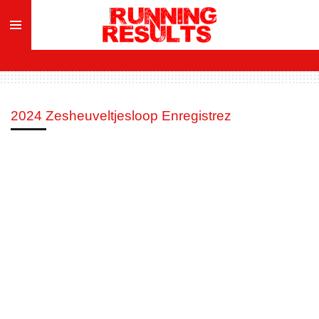
Ga
direct
naar
de
hoofdinhoud
2024 Zesheuveltjesloop Enregistrez