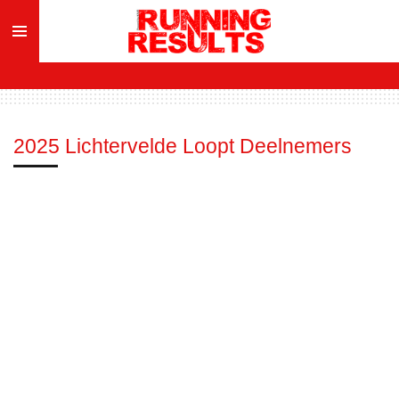
Ga
direct
naar
de
hoofdinhoud
2025 Lichtervelde Loopt Deelnemers