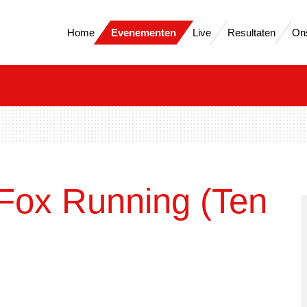
Home
Evenementen
Live
Resultaten
On
Fox Running (Ten