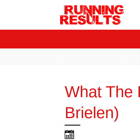
Ga
direct
naar
de
hoofdinhoud
What The 
Brielen)