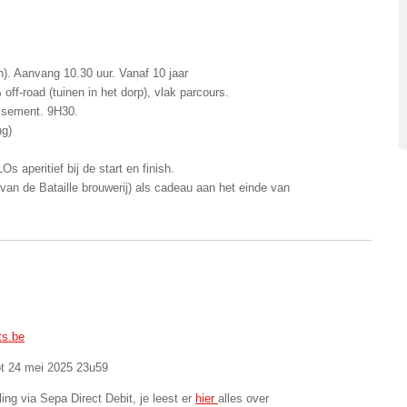
). Aanvang 10.30 uur. Vanaf 10 jaar
ff-road (tuinen in het dorp), vlak parcours.
assement. 9H30.
ng)
 aperitief bij de start en finish.
van de Bataille brouwerij) als cadeau aan het einde van
ts.be
ot 24 mei 2025 23u59
ling via Sepa Direct Debit, je leest er
hier
alles over