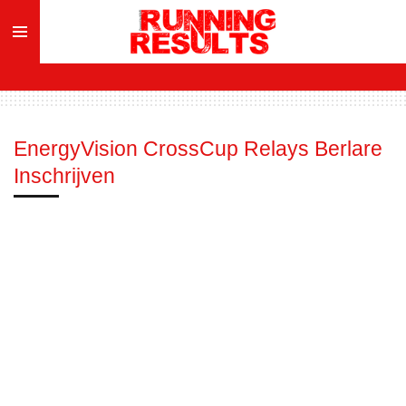
Ga
direct
naar
de
hoofdinhoud
EnergyVision CrossCup Relays Berlare
Inschrijven