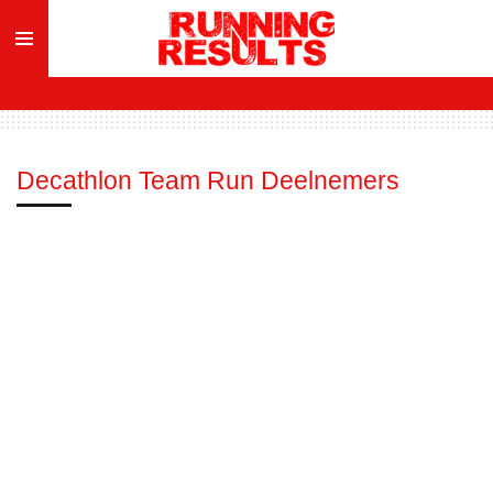
Ga
direct
naar
de
hoofdinhoud
Decathlon Team Run Deelnemers