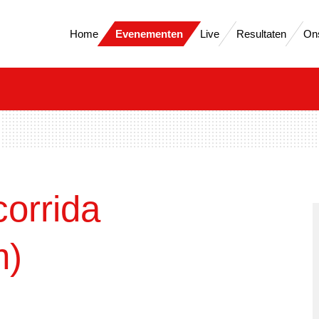
Home
Evenementen
Live
Resultaten
On
corrida
m)