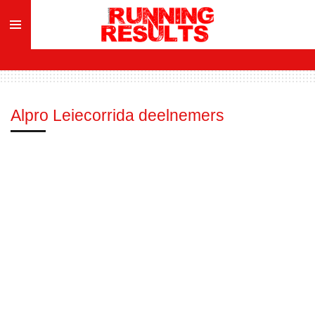
Ga
direct
naar
de
hoofdinhoud
Alpro Leiecorrida deelnemers