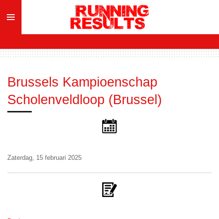
Ga
direct
naar
de
hoofdinhoud
Brussels Kampioenschap
Scholenveldloop (Brussel)
Zaterdag, 15 februari 2025