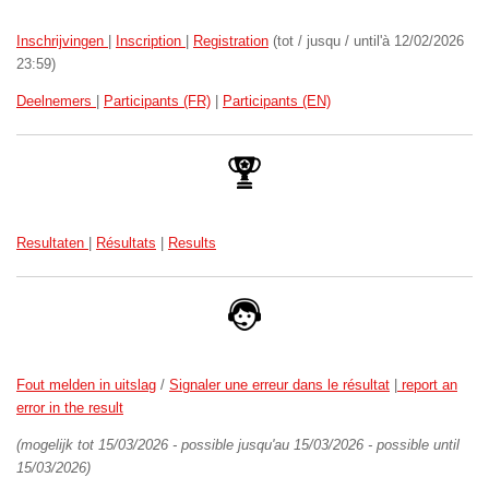
Inschrijvingen
|
Inscription
|
Registration
(tot / jusqu / until'à 12/02/2026
23:59)
Deelnemers
|
Participants (FR)
|
Participants (EN)
Resultaten
|
Résultats
|
Results
Fout melden in uitslag
/
Signaler une erreur dans le résultat
|
report an
error in the result
(mogelijk tot 15/03/2026
- possible jusqu'au 15/03/2026 - possible until
15/03/2026)