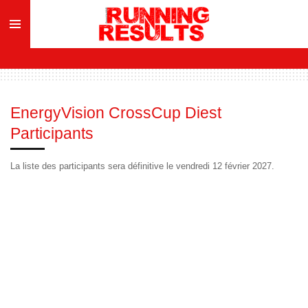
Ga
direct
naar
de
hoofdinhoud
EnergyVision CrossCup Diest
Participants
La liste des participants sera définitive le vendredi 12 février 2027.