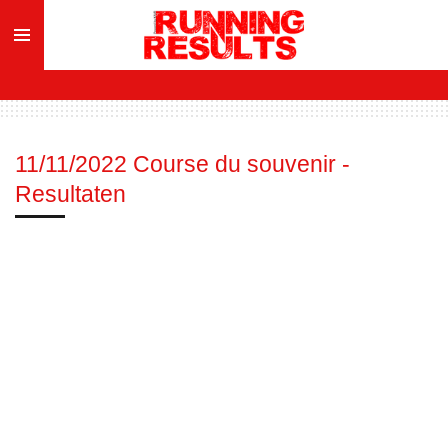
Ga
direct
naar
de
hoofdinhoud
11/11/2022 Course du souvenir -
Resultaten