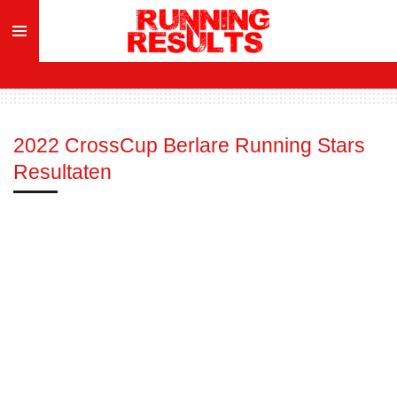
Ga
direct
naar
de
hoofdinhoud
2022 CrossCup Berlare Running Stars
Resultaten