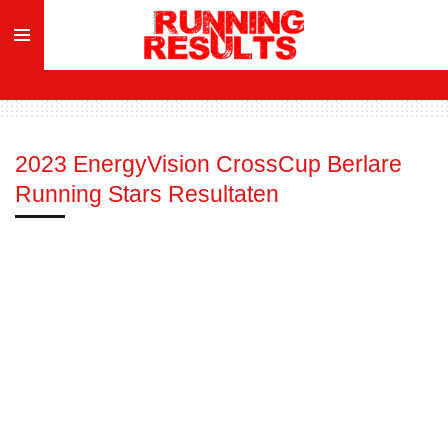
Ga
direct
naar
de
hoofdinhoud
2023 EnergyVision CrossCup Berlare
Running Stars Resultaten