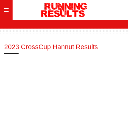
Ga
direct
naar
de
hoofdinhoud
2023 CrossCup Hannut Results