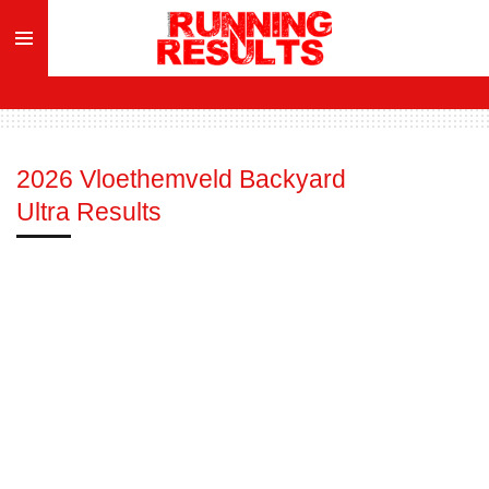
Ga
direct
naar
de
hoofdinhoud
2026 Vloethemveld Backyard
Ultra Results