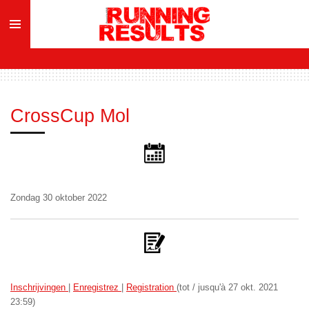
Ga
direct
naar
de
hoofdinhoud
CrossCup Mol
Zondag 30 oktober 2022
Inschrijvingen
|
Enregistrez
|
Registration
(tot / jusqu'à 27 okt. 2021
23:59)