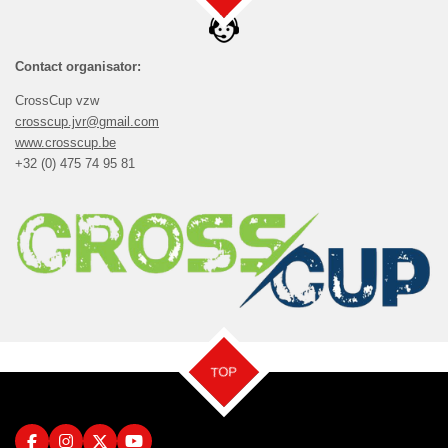
Contact organisator:
CrossCup vzw
crosscup.jvr@gmail.com
www.crosscup.be
+32 (0) 475 74 95 81
TOP
F
I
X
Y